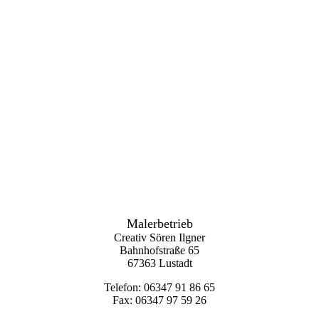
b4b94acd-6630-41f9-ab03-b04ec45b6253
Malerbetrieb
Creativ Sören Ilgner
Bahnhofstraße 65
67363 Lustadt
Telefon: 0
6347 91 86 65
Fax: 0
6347 97 59 26