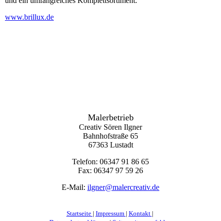
und ein umfangreiches Komplettsortiment.
www.brillux.de
Malerbetrieb
Creativ Sören Ilgner
Bahnhofstraße 65
67363 Lustadt
Telefon: 0
6347 91 86 65
Fax: 0
6347 97 59 26
E-Mail:
ilgner@malercreativ.de
Startseite
|
Impressum
|
Kontakt
|